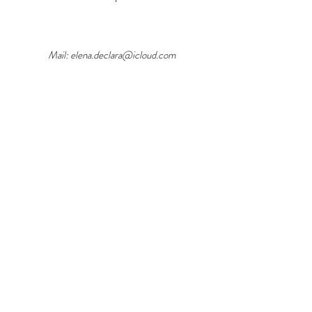
Mail:
elena.declara@icloud.com
P.Iva
02863170219
© Elena Declara